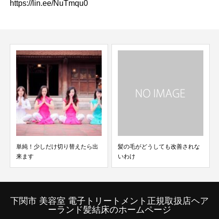
https://lin.ee/NuTmqu0
無料メールセミナー美髪塾と
えたら出
髪の毛がどうしても改善されな
いわけ
下関市 美容室 電子トリートメント正規取扱店ヘア
ーランド髪結床のホームページ