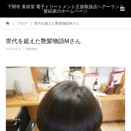
下関市 美容室 電子トリートメント正規取扱店ヘアーランド
髪結床のホームページ
ブログ
世代を超えた艶髪物語Mさん
世代を超えた艶髪物語Mさん
2013.05.21
艶髪物語