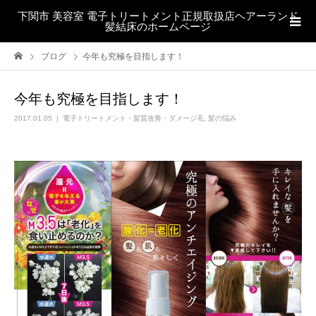
下関市 美容室 電子トリートメント正規取扱店ヘアーランド
髪結床のホームページ
ブログ
今年も究極を目指します！
今年も究極を目指します！
2017.01.05
電子トリートメント・髪質改善・ダメージ毛
,
髪の悩み