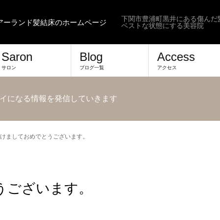
下関市豊浦町黒井にある傷んだ
ヘアーランド髪結床のホームページ
ベストな状態にする美容院
Saron
Blog
Access
サロン
ブログ一覧
アクセス
イになる情報を発信していきます
けましておめでとうございます。
うございます。