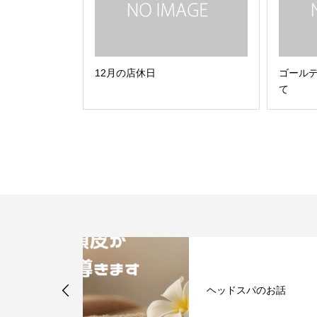
12月の店休日
ゴール
て
にお届けして
ヘッドスパのお話
E