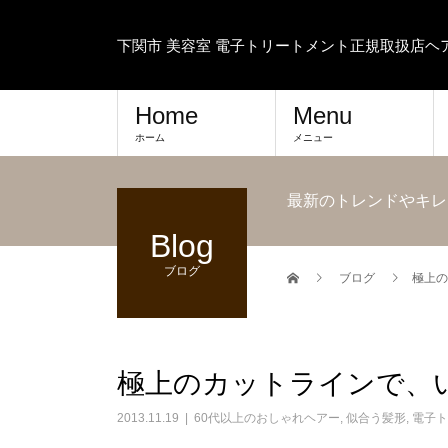
下関市 美容室 電子トリートメント正規取扱店
Home
Menu
ホーム
メニュー
最新のトレンドやキレ
Blog
ブログ
ブログ
極上の
極上のカットラインで、
2013.11.19
60代以上のおしゃれヘアー
,
似合う髪形
,
電子ト