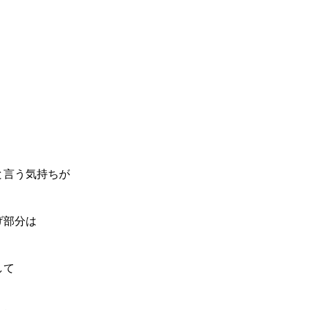
と言う気持ちが
げ部分は
して