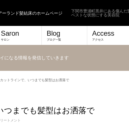
下関市豊浦町黒井にある傷んだ
ヘアーランド髪結床のホームページ
ベストな状態にする美容院
Saron
Blog
Access
サロン
ブログ一覧
アクセス
イになる情報を発信していきます
カットラインで、いつまでも髪型はお洒落で
いつまでも髪型はお洒落で
リートメント