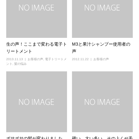
生の声！ここまで変わる電子ト
M3と果汁シャンプー使用者の
リートメント
声
2013.11.13
お客様の声
,
電子トリートメ
2012.11.22
お客様の声
ント
,
髪の悩み
ボサボサの髪が変わりました
硬い、太い多い、その上くせ毛