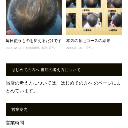
毎日使うものを変えるだけです
本気の育毛コースの結果
2016.12.21
お勧め商品
,
商品
,
育毛
2016.08.18
育毛
はじめての方へ 当店の考え方について
当店の考え方については、
はじめての方へ
のページにま
とめています。
営業案内
営業時間