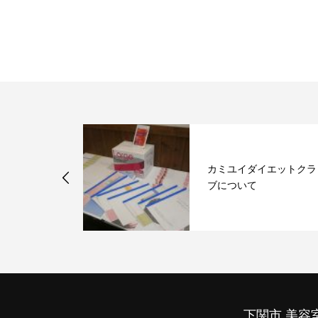
する3つルー
カミユイダイエットクラ
ブについて
下関市 美容