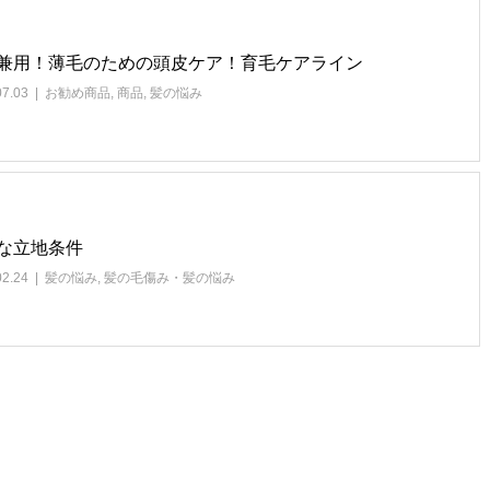
兼用！薄毛のための頭皮ケア！育毛ケアライン
07.03
お勧め商品
,
商品
,
髪の悩み
な立地条件
02.24
髪の悩み
,
髪の毛傷み・髪の悩み