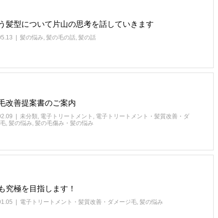
う髪型について片山の思考を話していきます
05.13
髪の悩み
,
髪の毛の話
,
髪の話
毛改善提案書のご案内
02.09
未分類
,
電子トリートメント
,
電子トリートメント・髪質改善・ダ
毛
,
髪の悩み
,
髪の毛傷み・髪の悩み
も究極を目指します！
01.05
電子トリートメント・髪質改善・ダメージ毛
,
髪の悩み