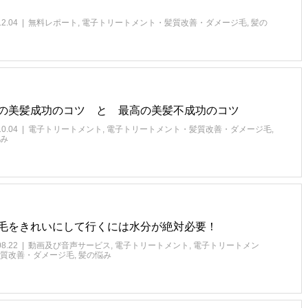
12.04
無料レポート
,
電子トリートメント・髪質改善・ダメージ毛
,
髪の
の美髪成功のコツ と 最高の美髪不成功のコツ
10.04
電子トリートメント
,
電子トリートメント・髪質改善・ダメージ毛
,
み
毛をきれいにして行くには水分が絶対必要！
08.22
動画及び音声サービス
,
電子トリートメント
,
電子トリートメン
質改善・ダメージ毛
,
髪の悩み