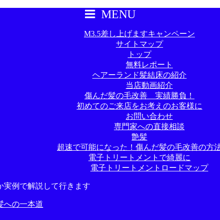
MENU
M3.5差し上げますキャンペーン
サイトマップ
トップ
無料レポート
ヘアーランド髪結床の紹介
当店動画紹介
傷んだ髪の毛改善 実績勝負！
初めてのご来店をお考えのお客様に
お問い合わせ
専門家への直接相談
艶髪
超速で可能になった！傷んだ髪の毛改善の方
電子トリートメントで綺麗に
電子トリートメントロードマップ
か実例で解説して行きます
髪への一本道