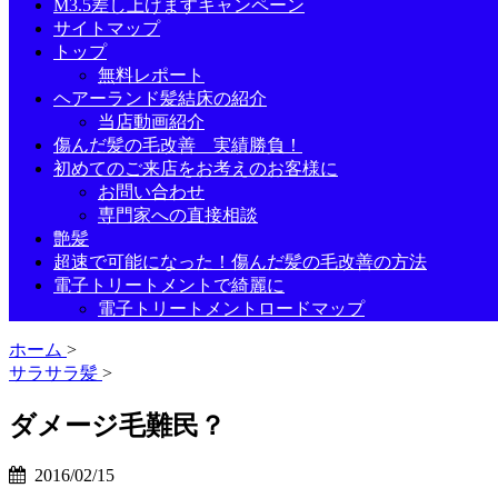
M3.5差し上げますキャンペーン
サイトマップ
トップ
無料レポート
ヘアーランド髪結床の紹介
当店動画紹介
傷んだ髪の毛改善 実績勝負！
初めてのご来店をお考えのお客様に
お問い合わせ
専門家への直接相談
艶髪
超速で可能になった！傷んだ髪の毛改善の方法
電子トリートメントで綺麗に
電子トリートメントロードマップ
ホーム
>
サラサラ髪
>
ダメージ毛難民？
2016/02/15