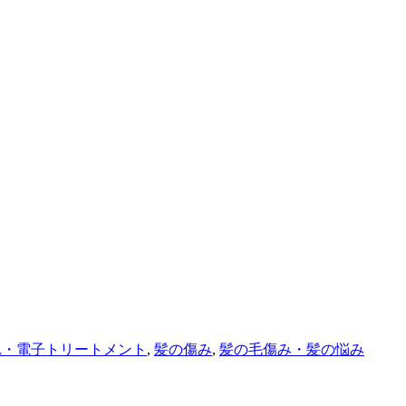
れ・電子トリートメント
,
髪の傷み
,
髪の毛傷み・髪の悩み