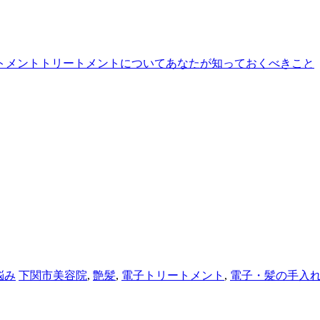
トメント
トリートメントについてあなたが知っておくべきこと
悩み
下関市美容院
,
艶髪
,
電子トリートメント
,
電子・髪の手入