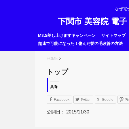
なぜ電
下関市 美容院 電
M3.5差し上げますキャンペーン
サイトマップ
超速で可能になった！傷んだ髪の毛改善の方法
HOME
>
トップ
共有:
Facebook
Twitter
Google
Pi
公開日：
2015/11/30