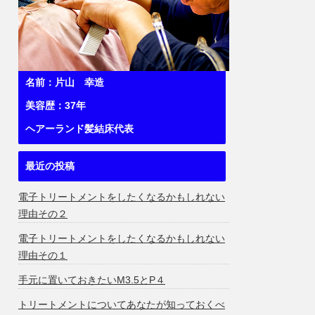
名前：片山 幸造
美容歴：37年
ヘアーランド髪結床代表
最近の投稿
電子トリートメントをしたくなるかもしれない
理由その２
電子トリートメントをしたくなるかもしれない
理由その１
手元に置いておきたいM3.5とP４
トリートメントについてあなたが知っておくべ