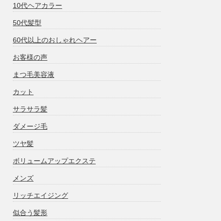
10代ヘアカラー
50代髪型
60代以上のおしゃれヘアー
お客様の声
まつ毛美容液
カット
サラサラ髪
ダメージ毛
ツヤ髪
ボリュームアップエクステ
メンズ
リッチエイジング
似合う髪形