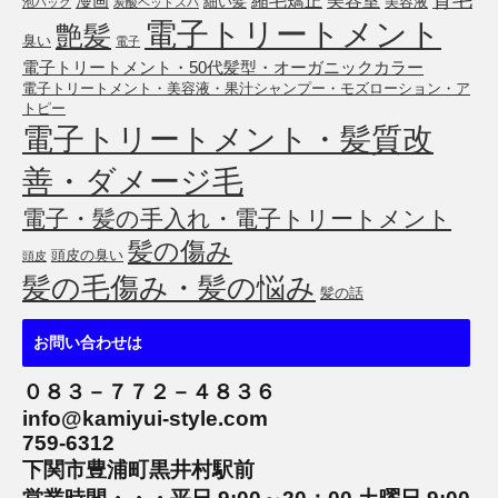
育毛
縮毛矯正
美容室
漫画
細い髪
美容液
泡パック
炭酸ヘッドスパ
電子トリートメント
艶髪
臭い
電子
電子トリートメント・50代髪型・オーガニックカラー
電子トリートメント・美容液・果汁シャンプー・モズローション・ア
トピー
電子トリートメント・髪質改
善・ダメージ毛
電子・髪の手入れ・電子トリートメント
髪の傷み
頭皮の臭い
頭皮
髪の毛傷み・髪の悩み
髪の話
お問い合わせは
０８３－７７２－４８３６
info@kamiyui-style.com
759-6312
下関市豊浦町黒井村駅前