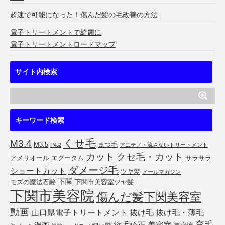
超速で可能になった！傷んだ髪の毛改善の方法
電子トリートメントで綺麗に
電子トリートメントロードマップ
サイト内検索
キーワード検索
くせ毛
M3.4
M3.5
まつ毛
P4.2
アエテノ・流さないトリートメント
カット
クセ毛・カット
アメリオール
エグータム
サラサラ
ダメージ毛
ショートカット
ツヤ髪
メールマガジン
下関
モズの魔法石鹸
下関市美容室ツヤ髪
下関市美容院
傷んだ髪下関美容室
動画
山口県電子トリートメント
抜け毛
抜け毛・薄毛