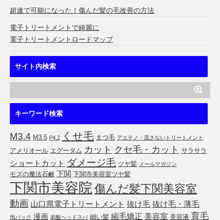
超速で可能になった！傷んだ髪の毛改善の方法
電子トリートメントで綺麗に
電子トリートメントロードマップ
サイト内検索
キーワード検索
くせ毛
M3.4
M3.5
まつ毛
P4.2
アエテノ・流さないトリートメント
カット
クセ毛・カット
アメリオール
エグータム
サラサラ
ダメージ毛
ショートカット
ツヤ髪
メールマガジン
下関
モズの魔法石鹸
下関市美容室ツヤ髪
下関市美容院
傷んだ髪下関美容室
動画
山口県電子トリートメント
抜け毛
抜け毛・薄毛
育毛
縮毛矯正
美容室
漫画
細い髪
美容液
泡パック
炭酸ヘッドスパ