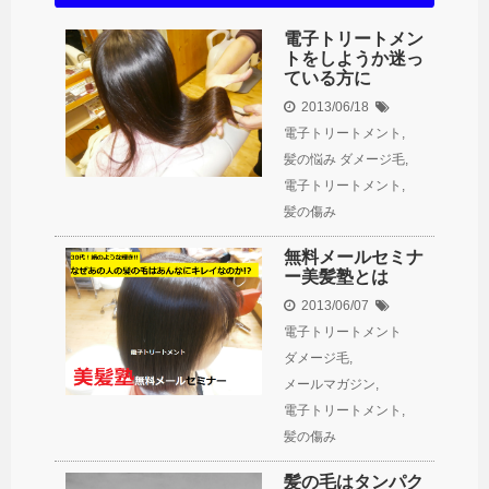
電子トリートメン
トをしようか迷っ
ている方に
2013/06/18
電子トリートメント
,
髪の悩み
ダメージ毛
,
電子トリートメント
,
髪の傷み
無料メールセミナ
ー美髪塾とは
2013/06/07
電子トリートメント
ダメージ毛
,
メールマガジン
,
電子トリートメント
,
髪の傷み
髪の毛はタンパク