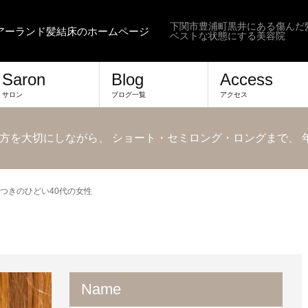
下関市豊浦町黒井にある傷んだ
ヘアーランド髪結床のホームページ
ベストな状態にする美容院
Saron
Blog
Access
サロン
ブログ一覧
アクセス
方を大切にしながら、 ショート・セミロング・ロングまで、
つきのひどい40代の女性
せるだけではなく、 日々が少し楽になる、 扱いやすい髪を目指
Name