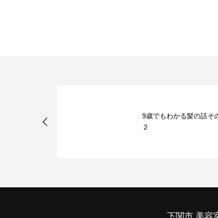
アップしたキ
9歳でもわかる髪の話そ
さん達
２
下関市 美容