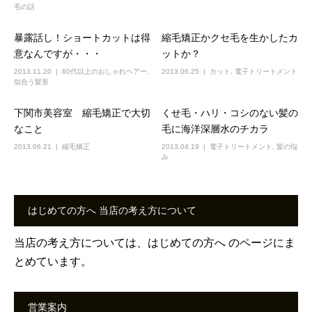
毛の話
暴露話し！ショートカットは得
縮毛矯正かクセ毛を生かしたカ
意なんですが・・・
ットか？
2013.11.20
60代以上のおしゃれヘアー
,
2013.06.25
カット
,
電子トリートメント
似合う髪形
下関市美容室 縮毛矯正で大切
くせ毛・ハリ・コシのない髪の
なこと
毛に海洋深層水のチカラ
2013.06.21
縮毛矯正
2013.04.19
電子トリートメント
,
髪の悩
み
はじめての方へ 当店の考え方について
当店の考え方については、
はじめての方へ
のページにま
とめています。
営業案内