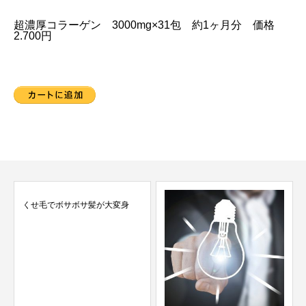
超濃厚コラーゲン 3000mg×31包 約1ヶ月分 価格
2.700円
くせ毛でボサボサ髪が大変身