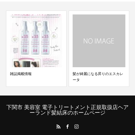
掲載情報
髪が綺麗になる昇りのエスカレ
もう一つの
ータ
下関市 美容室 電子トリートメント正規取扱店ヘア
ーランド髪結床のホームページ