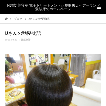
下関市 美容室 電子トリートメント正規取扱店ヘアーランド
髪結床のホームページ
ブログ
Uさんの艶髪物語
Uさんの艶髪物語
2013.05.21
艶髪物語